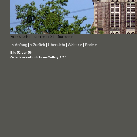
Renovierter Turm von St. Dionysius
·< Anfang
|
< Zurück
|
Übersicht
|
Weiter >
|
Ende >·
Bild 52 von 59
Galerie erstellt mit HomeGallery 1.5.1