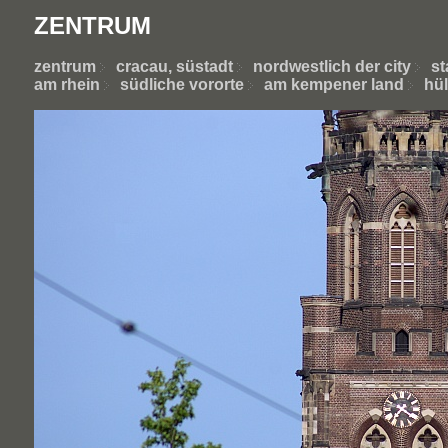
ZENTRUM
zentrum
cracau, süstadt
nordwestlich der city
st
am rhein
südliche vororte
am kempener land
hül