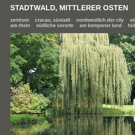
STADTWALD, MITTLERER OSTEN
zentrum
cracau, süstadt
nordwestlich der city
st
am rhein
südliche vororte
am kempener land
hül