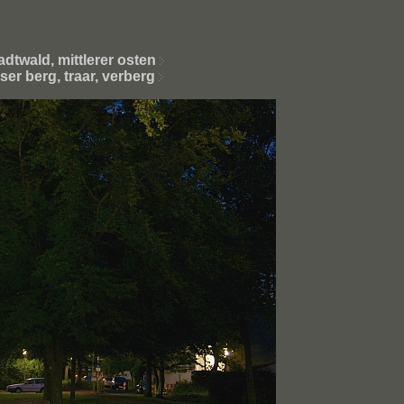
adtwald, mittlerer osten
ser berg, traar, verberg