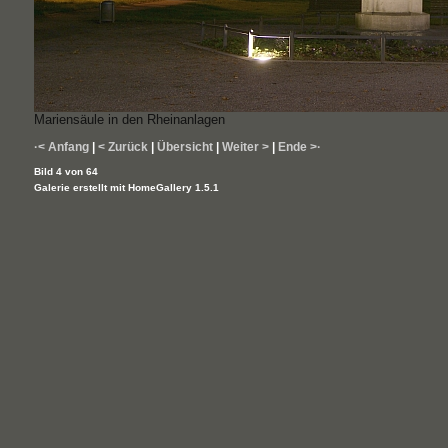
Mariensäule in den Rheinanlagen
·< Anfang
|
< Zurück
|
Übersicht
|
Weiter >
|
Ende >·
Bild 4 von 64
Galerie erstellt mit HomeGallery 1.5.1